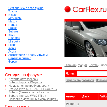
Чем японские авто лучше
Toyota
Nissan
Mitsubishi
Mazda
Honda
Suzuki
Subaru
Isuzu
Daihatsu
Mitsuoka
Lexus
Infiniti
Acura
Автомобили с правым рулем
Сервис и лизинг
Форум
Главная
/
форум
/
Toyota
/ Гибр
Логин:
Сегодня на форуме
Детские автокресла »
Зарегистрироваться
|
Вспомн
Subaru Impreza Wagon »
Не доволен потреблением... »
Что скажите о SUBARU LEGACY... »
Subaru (Замена частей на... »
Subaru Impreza WRX STI... »
Автор
Дата
Гибр
Новости о дотошных американцах »
Pages
:
1
Голосование