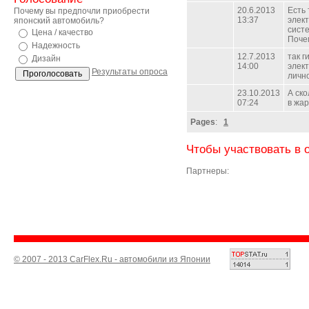
20.6.2013
Есть 
Почему вы предпочли приобрести
13:37
элек
японский автомобиль?
систе
Цена / качество
Поче
Надежность
12.7.2013
так г
Дизайн
14:00
элект
Результаты опроса
личн
23.10.2013
А ск
07:24
в жар
Pages
:
1
Чтобы участвовать в 
Партнеры:
© 2007 - 2013 CarFlex.Ru - автомобили из Японии